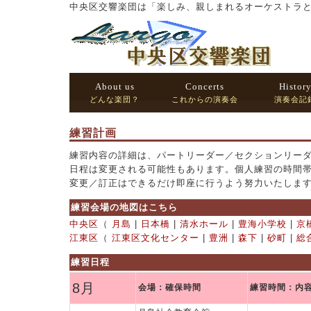
中央区交響楽団は「楽しみ、親しまれるオーケストラ
About us
Concerts
Histor
どんな楽団？
これからの演奏会
演奏会記
練習計画
練習内容の詳細は、パートリーダー／セクションリー
日程は変更される可能性もあります。個人練習の時間
変更／訂正はできるだけ即座に行うよう努力いたしま
練習会場の地図はこちら
中央区
（
月島
|
日本橋
|
清水ホール
|
豊海小学校
|
京
江東区
（
江東区文化センター
|
豊洲
|
森下
|
砂町
|
総
練習日程
8月
会場：確保時間
練習時間：内